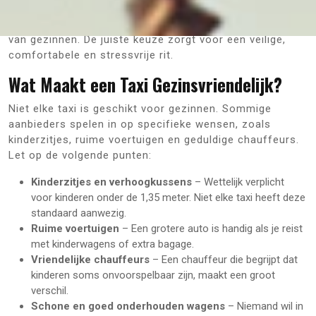
het kiezen van een taxi. In Antwerpen zijn er
verschillende taxidiensten die inspelen op de behoeften
van gezinnen. De juiste keuze zorgt voor een veilige,
comfortabele en stressvrije rit.
Wat Maakt een Taxi Gezinsvriendelijk?
Niet elke taxi is geschikt voor gezinnen. Sommige
aanbieders spelen in op specifieke wensen, zoals
kinderzitjes, ruime voertuigen en geduldige chauffeurs.
Let op de volgende punten:
Kinderzitjes en verhoogkussens
– Wettelijk verplicht
voor kinderen onder de 1,35 meter. Niet elke taxi heeft deze
standaard aanwezig.
Ruime voertuigen
– Een grotere auto is handig als je reist
met kinderwagens of extra bagage.
Vriendelijke chauffeurs
– Een chauffeur die begrijpt dat
kinderen soms onvoorspelbaar zijn, maakt een groot
verschil.
Schone en goed onderhouden wagens
– Niemand wil in