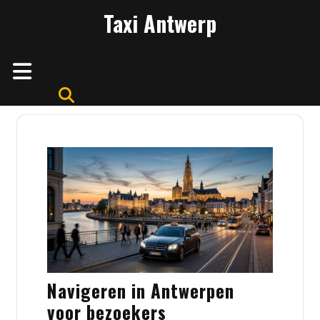
Skip
Taxi Antwerp
to
content
Open
Button
Navigeren in Antwerpen
voor bezoekers