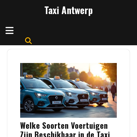
Skip
Taxi Antwerp
to
content
Open
Button
Welke Soorten Voertuigen
Zijn Beschikbaar in de Taxi