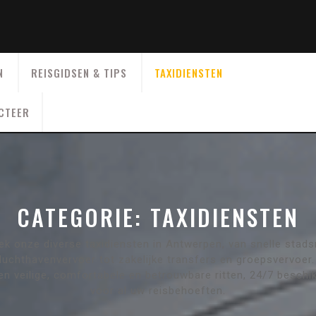
N
REISGIDSEN & TIPS
TAXIDIENSTEN
CTEER
CATEGORIE:
TAXIDIENSTEN
ek onze diverse taxidiensten in Antwerpen, van snelle stadsr
luchthavenvervoer tot zakelijke transfers en groepsvervoer.
en veilige, comfortabele en betrouwbare ritten, 24/7 beschi
voor al uw reisbehoeften.