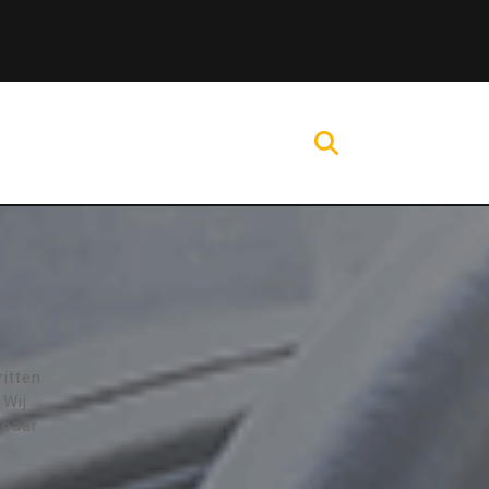
itten
 Wij
kbaar