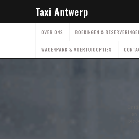
Skip
Taxi Antwerp
to
content
OVER ONS
BOEKINGEN & RESERVERINGE
WAGENPARK & VOERTUIGOPTIES
CONTA
Ontd
en 
bied