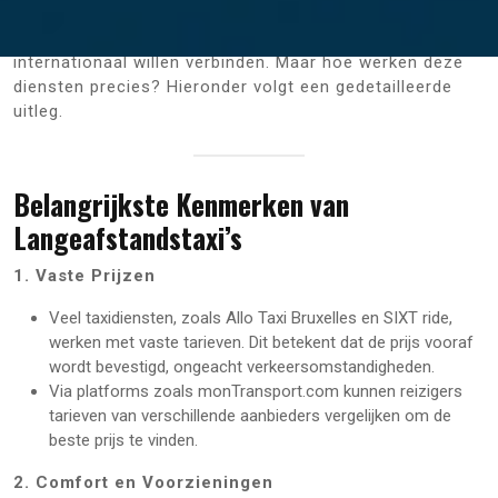
comfortabele, betrouwbare en efficiënte manier van
reizen voor mensen die steden binnen het land of zelfs
internationaal willen verbinden. Maar hoe werken deze
diensten precies? Hieronder volgt een gedetailleerde
uitleg.
Belangrijkste Kenmerken van
Langeafstandstaxi’s
1. Vaste Prijzen
Veel taxidiensten, zoals Allo Taxi Bruxelles en SIXT ride,
werken met vaste tarieven. Dit betekent dat de prijs vooraf
wordt bevestigd, ongeacht verkeersomstandigheden.
Via platforms zoals monTransport.com kunnen reizigers
tarieven van verschillende aanbieders vergelijken om de
beste prijs te vinden.
2. Comfort en Voorzieningen