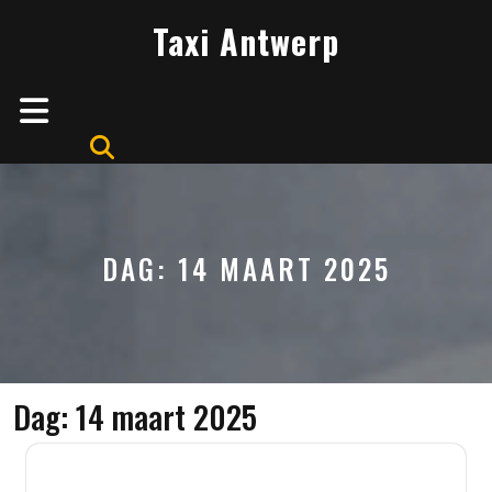
Skip
Taxi Antwerp
to
content
Open
Button
DAG:
14 MAART 2025
Dag:
14 maart 2025