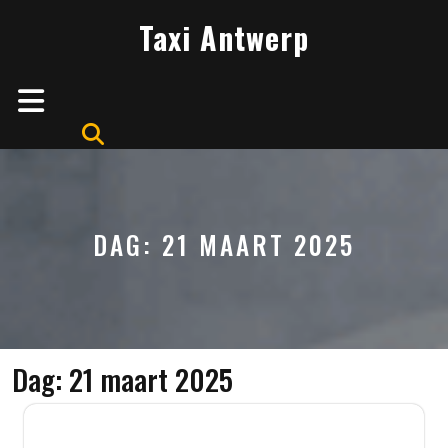
Skip
Taxi Antwerp
to
content
Open
Button
DAG:
21 MAART 2025
Dag:
21 maart 2025